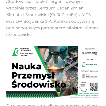
„Środowisko i nauka”, organizowanym
wspólnie przez Centrum Badań Zmian
Klimatu i Środowiska (CeReClimEn) UMCS
oraz LW Bogdanka S.A. Konkurs odbywa się
pod honorowym patronatem Ministra Klimatu
i Środowiska.
Do cieszącego się wielkim zainteresowaniem