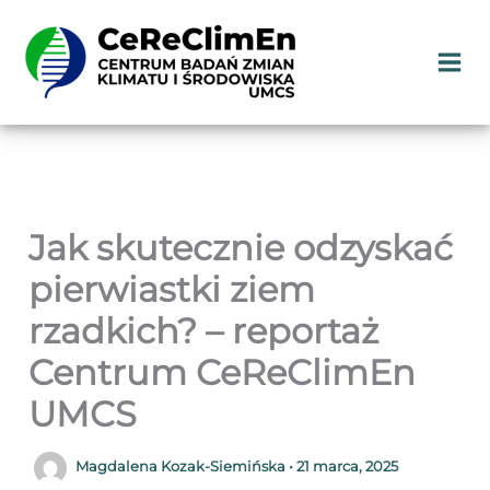
Przejdź
do
treści
Jak skutecznie odzyskać
pierwiastki ziem
rzadkich? – reportaż
Centrum CeReClimEn
UMCS
Magdalena Kozak-Siemińska
•
21 marca, 2025