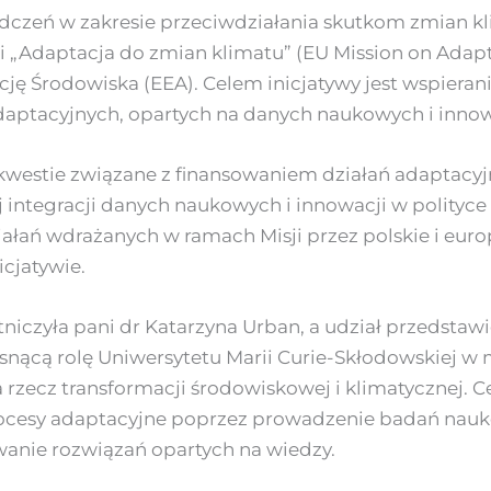
zeń w zakresie przeciwdziałania skutkom zmian kli
 „Adaptacja do zmian klimatu” (EU Mission on Adapt
ę Środowiska (EEA). Celem inicjatywy jest wspierani
adaptacyjnych, opartych na danych naukowych i inno
kwestie związane z finansowaniem działań adaptacyjn
j integracji danych naukowych i innowacji w polityce
ałań wdrażanych w ramach Misji przez polskie i europ
icjatywie.
niczyła pani dr Katarzyna Urban, a udział przedstaw
snącą rolę Uniwersytetu Marii Curie-Skłodowskiej 
a rzecz transformacji środowiskowej i klimatycznej.
ocesy adaptacyjne poprzez prowadzenie badań nauk
anie rozwiązań opartych na wiedzy.