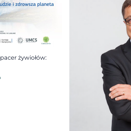
Spacer żywiołów:
a