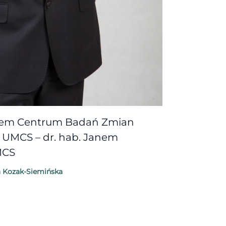
rem Centrum Badań Zmian
a UMCS – dr. hab. Janem
MCS
 Kozak-Siemińska