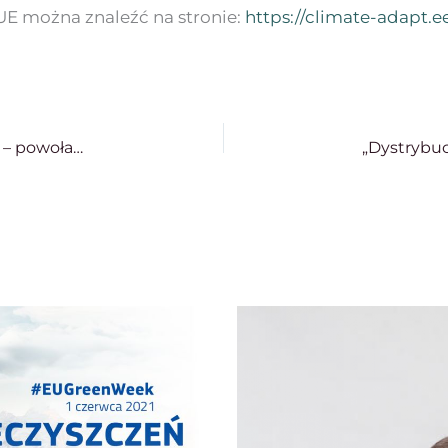
 UE można znaleźć na stronie:
https://climate-adapt.e
Rektor UMCS i Dyrektor Centrum CeReClimEn – powołani do Zespołu ds. utworzenia nowych obszarów chronionych na Lubelszczyźnie